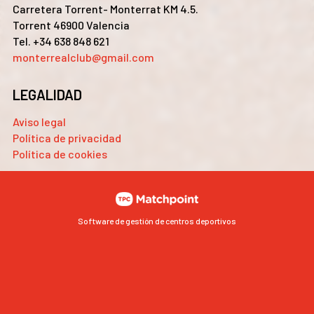
Carretera Torrent- Monterrat KM 4.5.
Torrent 46900 Valencia
Tel. +34 638 848 621
monterrealclub@gmail.com
LEGALIDAD
Aviso legal
Política de privacidad
Política de cookies
Software de gestión de centros deportivos
Las cookies de este sitio web se usan para personalizar el
contenido y los anuncios, ofrecer funciones de redes sociales
y analizar el tráfico. Además, compartimos información
sobre el uso que haga del sitio web con nuestros partners de
redes sociales, publicidad y análisis web, quienes pueden